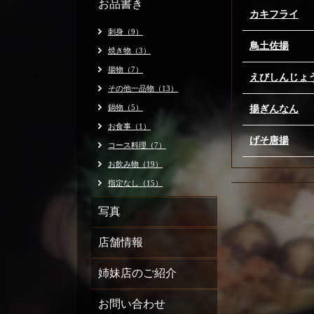
お品書き
カキフライ
刺身（9）
鳥土佐揚
焼き物（3）
揚物（7）
えびしんじょ
その他一品物（13）
鍋物（5）
揚ぎんなん
お食事（1）
げそ唐揚
コース料理（7）
お飲み物（19）
指定なし（15）
写真
店舗情報
姉妹店のご紹介
お問い合わせ