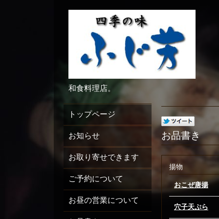
和食料理店。
トップページ
お品書き
お知らせ
お取り寄せできます
揚物
ご予約について
おこぜ唐揚
お昼の営業について
穴子天ぷら