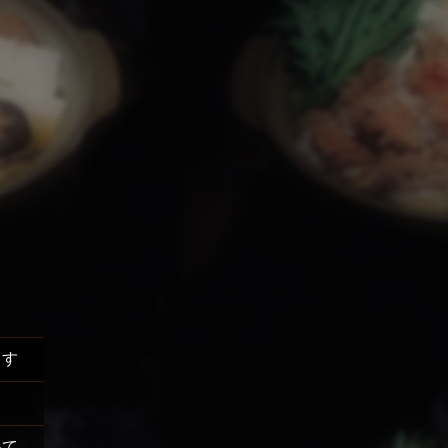
ます
いて