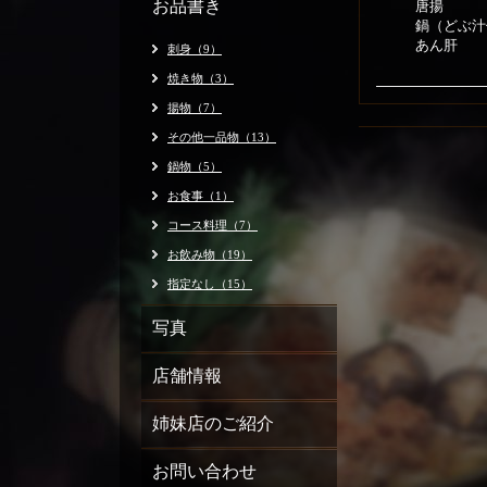
お品書き
唐揚
鍋（どぶ汁
あん肝
刺身（9）
焼き物（3）
揚物（7）
その他一品物（13）
鍋物（5）
お食事（1）
コース料理（7）
お飲み物（19）
指定なし（15）
写真
店舗情報
姉妹店のご紹介
お問い合わせ