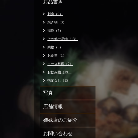
お品書き
刺身（9）
焼き物（3）
揚物（7）
その他一品物（13）
鍋物（5）
お食事（1）
コース料理（7）
お飲み物（19）
指定なし（15）
写真
店舗情報
姉妹店のご紹介
お問い合わせ