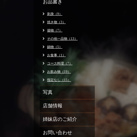
お品書き
刺身（9）
焼き物（3）
揚物（7）
その他一品物（13）
鍋物（5）
お食事（1）
コース料理（7）
お飲み物（19）
指定なし（15）
写真
店舗情報
姉妹店のご紹介
お問い合わせ