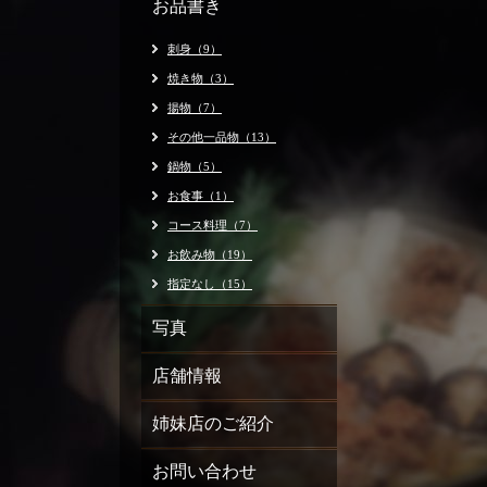
お品書き
刺身（9）
焼き物（3）
揚物（7）
その他一品物（13）
鍋物（5）
お食事（1）
コース料理（7）
お飲み物（19）
指定なし（15）
写真
店舗情報
姉妹店のご紹介
お問い合わせ