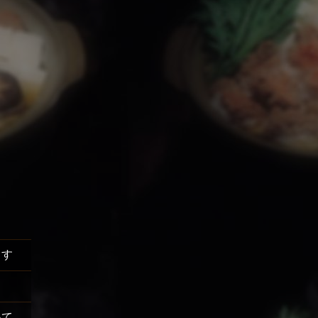
ます
いて